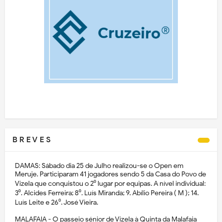
B R E V E S
DAMAS: Sábado dia 25 de Julho realizou-se o Open em
Meruje. Participaram 41 jogadores sendo 5 da Casa do Povo de
Vizela que conquistou o 2⁰ lugar por equipas. A nível individual:
3⁰. Alcides Ferreira; 8⁰. Luís Miranda; 9. Abílio Pereira ( M ); 14.
Luís Leite e 26⁰. José Vieira.
MALAFAIA - O passeio sénior de Vizela à Quinta da Malafaia