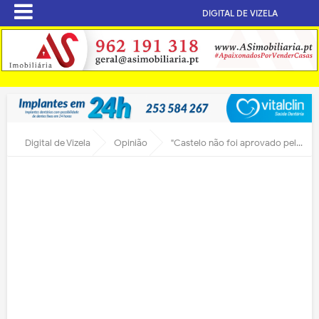
DIGITAL DE VIZELA
Digital de Vizela
Opinião
"Castelo não foi aprovado pela CCDRN para sede da Câmara" - escreve Francisco Ferreira