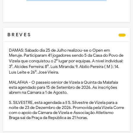
B R E V E S
DAMAS: Sábado dia 25 de Julho realizou-se o Open em
Meruje. Participaram 41 jogadores sendo 5 da Casa do Povo de
Vizela que conquistou o 2⁰ lugar por equipas. A nível individual:
3⁰. Alcides Ferreira; 8⁰. Luís Miranda; 9. Abílio Pereira ( M ); 14.
Luís Leite e 26⁰. José Vieira.
MALAFAIA - O passeio sénior de Vizela à Quinta da Malafaia
está agendado para 15 de Setembro de 2026. As inscrições
abrem na Câmara a 1 de Agosto.
S. SILVESTRE, está agendada a II S. Silvestre de Vizela para a
noite de 23 de Dezembro de 2026. Promovida pela Vizela Corre
com o apoio da Câmara de Vizela e Associação Atletismo
Braga sai da Praça da República às 21 horas.