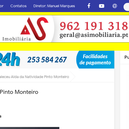
or
Contatos
Diretor: Manuel Marques
P
aleceu Alda da Natividade Pinto Monteiro
 Pinto Monteiro
la