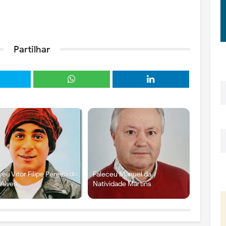
Partilhar
ceu Vítor Filipe Pereira do
Faleceu Manuel da
 Alves
Natividade Martins