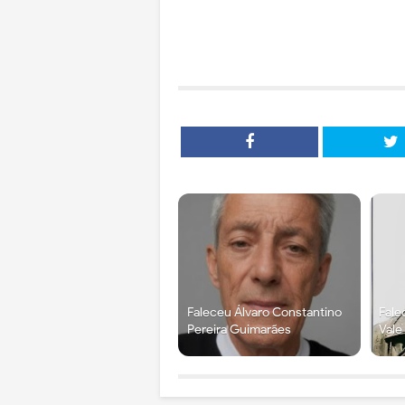
Faleceu Álvaro Constantino
Fale
Pereira Guimarães
Vale