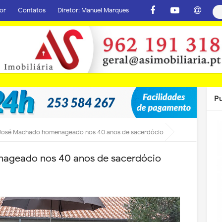
or
Contatos
Diretor: Manuel Marques
P
José Machado homenageado nos 40 anos de sacerdócio
ageado nos 40 anos de sacerdócio