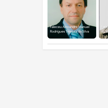
Faleceu Alexandre Manuel
Fune
Rodrigues Teixeira da Silva
do V