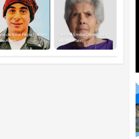
ral de Vítor Filipe Pereira
Faleceu Emília Oliveira da
ale Alves
Silva Monteiro