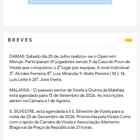
B R E V E S
DAMAS: Sábado dia 25 de Julho realizou-se o Open em
Meruje. Participaram 41 jogadores sendo 5 da Casa do Povo de
Vizela que conquistou o 2⁰ lugar por equipas. A nível individual:
3⁰. Alcides Ferreira; 8⁰. Luís Miranda; 9. Abílio Pereira ( M ); 14.
Luís Leite e 26⁰. José Vieira.
MALAFAIA - O passeio sénior de Vizela à Quinta da Malafaia
está agendado para 15 de Setembro de 2026. As inscrições
abrem na Câmara a 1 de Agosto.
S. SILVESTRE, está agendada a II S. Silvestre de Vizela para a
noite de 23 de Dezembro de 2026. Promovida pela Vizela Corre
com o apoio da Câmara de Vizela e Associação Atletismo
Braga sai da Praça da República às 21 horas.