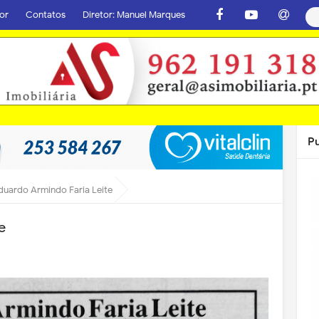
or
Contatos
Diretor: Manuel Marques
P
duardo Armindo Faria Leite
e