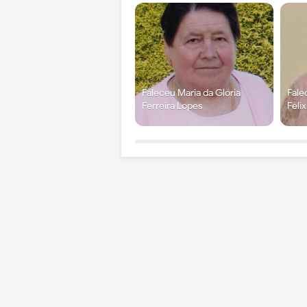
Faleceu Maria da Glória
Fale
Ferreira Lopes
Féli