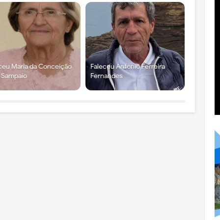
ceu Maria da Conceição
Faleceu António Ferreira
x Sampaio
Fernandes