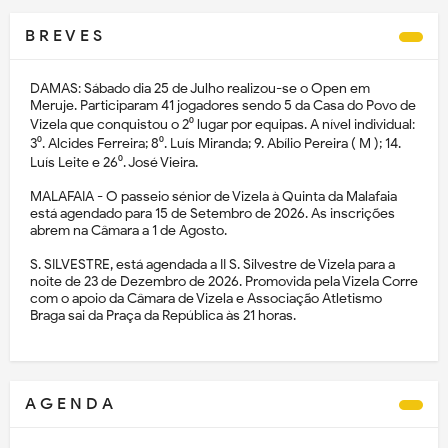
B R E V E S
DAMAS: Sábado dia 25 de Julho realizou-se o Open em
Meruje. Participaram 41 jogadores sendo 5 da Casa do Povo de
Vizela que conquistou o 2⁰ lugar por equipas. A nível individual:
3⁰. Alcides Ferreira; 8⁰. Luís Miranda; 9. Abílio Pereira ( M ); 14.
Luís Leite e 26⁰. José Vieira.
MALAFAIA - O passeio sénior de Vizela à Quinta da Malafaia
está agendado para 15 de Setembro de 2026. As inscrições
abrem na Câmara a 1 de Agosto.
S. SILVESTRE, está agendada a II S. Silvestre de Vizela para a
noite de 23 de Dezembro de 2026. Promovida pela Vizela Corre
com o apoio da Câmara de Vizela e Associação Atletismo
Braga sai da Praça da República às 21 horas.
A G E N D A