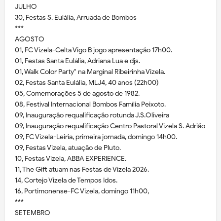
JULHO
30, Festas S. Eulália, Arruada de Bombos
***
AGOSTO
01, FC Vizela-Celta Vigo B jogo apresentação 17h00.
01, Festas Santa Eulália, Adriana Lua e djs.
01, Walk Color Party" na Marginal Ribeirinha Vizela.
02, Festas Santa Eulália, MLJ4, 40 anos (22h00)
05, Comemorações 5 de agosto de 1982.
08, Festival Internacional Bombos Família Peixoto.
09, Inauguração requalificação rotunda J.S.Oliveira
09, Inauguração requalificação Centro Pastoral Vizela S. Adrião
09, FC Vizela-Leiria, primeira jornada, domingo 14h00.
09, Festas Vizela, atuação de Pluto.
10, Festas Vizela, ABBA EXPERIENCE.
11, The Gift atuam nas Festas de Vizela 2026.
14, Cortejo Vizela de Tempos Idos.
16, Portimonense-FC Vizela, domingo 11h00,
***
SETEMBRO