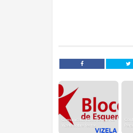
Comunicado Bloco Esquerda
Conf
Vizela sobre festas
Pera