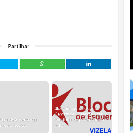
Partilhar
Bloco Esquerda exige à
Câmara de Vizela medidas
raria de S. Bento das
imediatas de protecção do
s reconhecida
calor