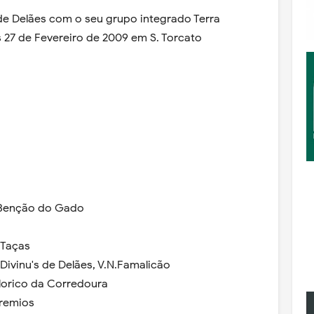
 de Delães com o seu grupo integrado Terra
os 27 de Fevereiro de 2009 em S. Torcato
 Benção do Gado
 Taças
ivinu's de Delães, V.N.Famalicão
lorico da Corredoura
premios