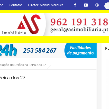
or
Contatos
Diretor: Manuel Marques
P
ciação de Delães na Feira dos 27
Feira dos 27