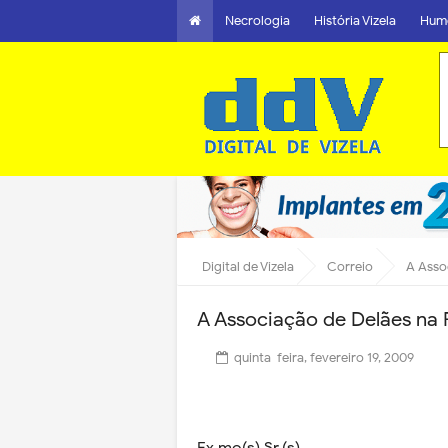
Necrologia
História Vizela
Hum
Digital de Vizela
Correio
A Asso
A Associação de Delães na 
quinta-feira, fevereiro 19, 2009