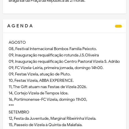
Braga sai da Praça da República às 21 horas.
A G E N D A
AGOSTO
08, Festival Internacional Bombos Família Peixoto.
09, Inauguração requalificação rotunda J.S.Oliveira
09, Inauguração requalificação Centro Pastoral Vizela S. Adrião
09, FC Vizela-Leiria, primeira jornada, domingo 14h00.
09, Festas Vizela, atuação de Pluto.
10, Festas Vizela, ABBA EXPERIENCE.
11, The Gift atuam nas Festas de Vizela 2026.
14, Cortejo Vizela de Tempos Idos.
16, Portimonense-FC Vizela, domingo 11h00,
***
SETEMBRO
12, Festa da Juventude, Marginal Ribeirinha Vizela.
15, Passeio de Vizela à Quinta da Malafaia.