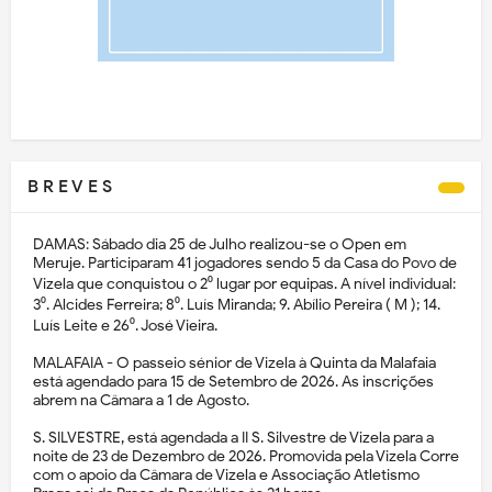
B R E V E S
DAMAS: Sábado dia 25 de Julho realizou-se o Open em
Meruje. Participaram 41 jogadores sendo 5 da Casa do Povo de
Vizela que conquistou o 2⁰ lugar por equipas. A nível individual:
3⁰. Alcides Ferreira; 8⁰. Luís Miranda; 9. Abílio Pereira ( M ); 14.
Luís Leite e 26⁰. José Vieira.
MALAFAIA - O passeio sénior de Vizela à Quinta da Malafaia
está agendado para 15 de Setembro de 2026. As inscrições
abrem na Câmara a 1 de Agosto.
S. SILVESTRE, está agendada a II S. Silvestre de Vizela para a
noite de 23 de Dezembro de 2026. Promovida pela Vizela Corre
com o apoio da Câmara de Vizela e Associação Atletismo