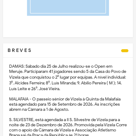
B R E V E S
DAMAS: Sábado dia 25 de Julho realizou-se o Open em
Meruje. Participaram 41 jogadores sendo 5 da Casa do Povo de
Vizela que conquistou o 2⁰ lugar por equipas. A nível individual:
3⁰. Alcides Ferreira; 8⁰. Luís Miranda; 9. Abílio Pereira ( M ); 14.
Luís Leite e 26⁰. José Vieira.
MALAFAIA - O passeio sénior de Vizela à Quinta da Malafaia
está agendado para 15 de Setembro de 2026. As inscrições
abrem na Câmara a 1 de Agosto.
S. SILVESTRE, está agendada a II S. Silvestre de Vizela para a
noite de 23 de Dezembro de 2026. Promovida pela Vizela Corre
com o apoio da Câmara de Vizela e Associação Atletismo
Braga sai da Praça da República às 21 horas.