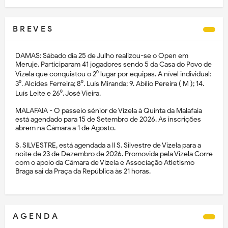
B R E V E S
DAMAS: Sábado dia 25 de Julho realizou-se o Open em
Meruje. Participaram 41 jogadores sendo 5 da Casa do Povo de
Vizela que conquistou o 2⁰ lugar por equipas. A nível individual:
3⁰. Alcides Ferreira; 8⁰. Luís Miranda; 9. Abílio Pereira ( M ); 14.
Luís Leite e 26⁰. José Vieira.
MALAFAIA - O passeio sénior de Vizela à Quinta da Malafaia
está agendado para 15 de Setembro de 2026. As inscrições
abrem na Câmara a 1 de Agosto.
S. SILVESTRE, está agendada a II S. Silvestre de Vizela para a
noite de 23 de Dezembro de 2026. Promovida pela Vizela Corre
com o apoio da Câmara de Vizela e Associação Atletismo
Braga sai da Praça da República às 21 horas.
A G E N D A