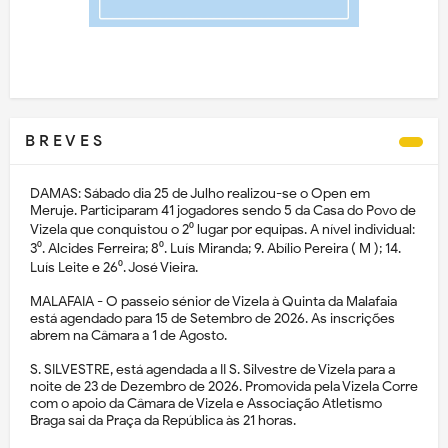
B R E V E S
DAMAS: Sábado dia 25 de Julho realizou-se o Open em
Meruje. Participaram 41 jogadores sendo 5 da Casa do Povo de
Vizela que conquistou o 2⁰ lugar por equipas. A nível individual:
3⁰. Alcides Ferreira; 8⁰. Luís Miranda; 9. Abílio Pereira ( M ); 14.
Luís Leite e 26⁰. José Vieira.
MALAFAIA - O passeio sénior de Vizela à Quinta da Malafaia
está agendado para 15 de Setembro de 2026. As inscrições
abrem na Câmara a 1 de Agosto.
S. SILVESTRE, está agendada a II S. Silvestre de Vizela para a
noite de 23 de Dezembro de 2026. Promovida pela Vizela Corre
com o apoio da Câmara de Vizela e Associação Atletismo
Braga sai da Praça da República às 21 horas.