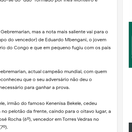
tando-se do "duo" formado por Inês Monteiro e
ebremarian, mas a nota mais saliente vai para o
po do vencedor) de Eduardo Mbengani, o jovem
nário do Congo e que em pequeno fugiu com os pais
bremarian, actual campeão mundial, com quem
, reconheceu que o seu adversário não deu o
necessário para ganhar a prova.
kele, irmão do famoso Kenenisa Bekele, cedeu
 no pelotão da frente, caindo para o oitavo lugar, a
José Rocha (6º), vencedor em Torres Vedras no
7º).