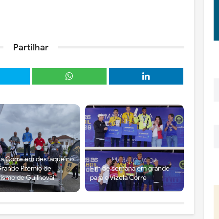
Partilhar
la Corre em destaque no
Grande Prémio de
Fim de semana em grande
tismo de Guilhovai
para o Vizela Corre