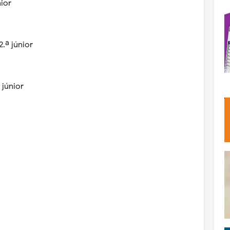
nior
2.ª júnior
 júnior