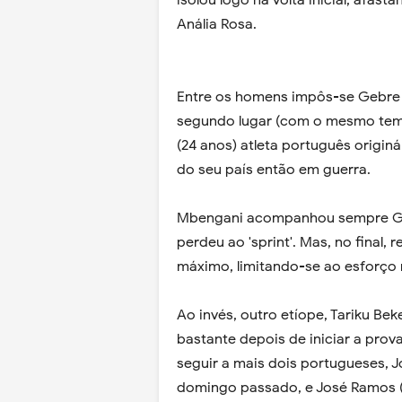
isolou logo na volta inicial, afas
Anália Rosa.
Entre os homens impôs-se Gebre G
segundo lugar (com o mesmo tem
(24 anos) atleta português origi
do seu país então em guerra.
Mbengani acompanhou sempre Ge
perdeu ao 'sprint'. Mas, no final
máximo, limitando-se ao esforço 
Ao invés, outro etíope, Tariku Be
bastante depois de iniciar a prova
seguir a mais dois portugueses, 
domingo passado, e José Ramos (