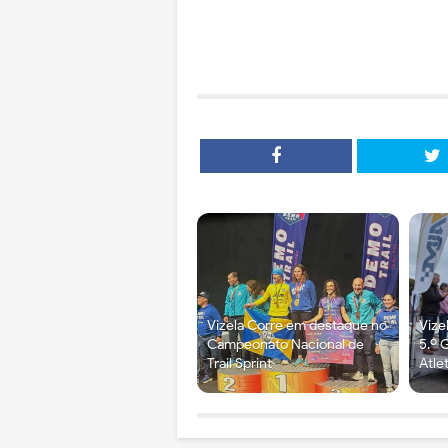
Vizela Corre em destaque no
Vize
Campeonato Nacional de
5.º 
Trail Sprint
Atle