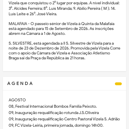
Vizela que conquistou o 2⁰ lugar por equipas. A nível individual:
3⁰. Alcides Ferreira; 8⁰. Luís Miranda; 9. Abílio Pereira ( M ); 14.
Luís Leite e 26⁰. José Vieira.
MALAFAIA - O passeio sénior de Vizela à Quinta da Malafaia
está agendado para 15 de Setembro de 2026. As inscrições
abrem na Câmara a 1 de Agosto.
S. SILVESTRE, está agendada a II S. Silvestre de Vizela para a
noite de 23 de Dezembro de 2026. Promovida pela Vizela Corre
com o apoio da Câmara de Vizela e Associação Atletismo
Braga sai da Praça da República às 21 horas.
A G E N D A
AGOSTO
08, Festival Internacional Bombos Família Peixoto.
09, Inauguração requalificação rotunda J.S.Oliveira
09, Inauguração requalificação Centro Pastoral Vizela S. Adrião
09, FC Vizela-Leiria, primeira jornada, domingo 14h00.