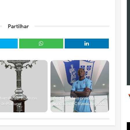
Partilhar
arralense-Vizela na
Bright Godwin prolonga
 de Portugal
ligação ao FC Vizela até 2028