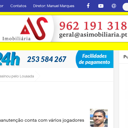
or
Contatos
Diretor: Manuel Marques
P
assinou pelo Lousada
manutenção conta com vários jogadores