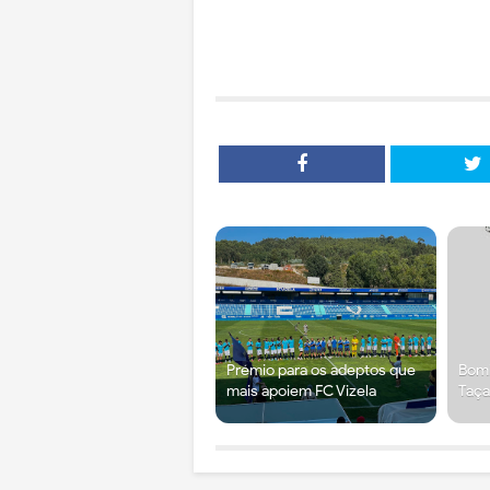
Prémio para os adeptos que
Bomb
mais apoiem FC Vizela
Taça