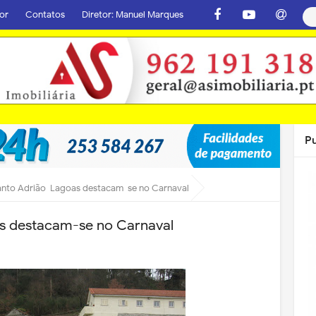
or
Contatos
Diretor: Manuel Marques
P
 Santo Adrião-Lagoas destacam-se no Carnaval
as destacam-se no Carnaval