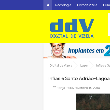
Necrologia
História Vizela
Hum
Digital de Vizela
Lazer
Infias e
Infias e Santo Adrião-Lago
terça-feira, fevereiro 16, 2010