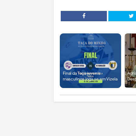
Final da Taça juvenis
Adri
masculinos joga se em Vizela
Desp