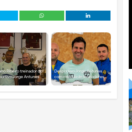
ano Ribeiro treinador do
Desportivo Jorge Antunes
ortivo Jorge Antunes
com mexida de treinadores