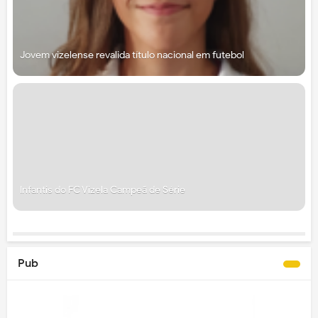
Jovem vizelense revalida título nacional em futebol
Infantis do FC Vizela Campeã de Série
Pub