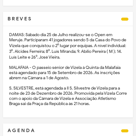
B R E V E S
DAMAS: Sábado dia 25 de Julho realizou-se o Open em
Meruje. Participaram 41 jogadores sendo 5 da Casa do Povo de
Vizela que conquistou o 2⁰ lugar por equipas. A nível individual:
3⁰. Alcides Ferreira; 8⁰. Luís Miranda; 9. Abílio Pereira ( M ); 14.
Luís Leite e 26⁰. José Vieira.
MALAFAIA - O passeio sénior de Vizela à Quinta da Malafaia
está agendado para 15 de Setembro de 2026. As inscrições
abrem na Câmara a 1 de Agosto.
S. SILVESTRE, está agendada a II S. Silvestre de Vizela para a
noite de 23 de Dezembro de 2026. Promovida pela Vizela Corre
com o apoio da Câmara de Vizela e Associação Atletismo
Braga sai da Praça da República às 21 horas.
A G E N D A