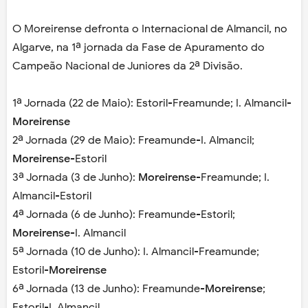
O Moreirense defronta o Internacional de Almancil, no
Algarve, na 1ª jornada da Fase de Apuramento do
Campeão Nacional de Juniores da 2ª Divisão.
1ª Jornada (22 de Maio): Estoril-Freamunde; I. Almancil-
Moreirense
2ª Jornada (29 de Maio): Freamunde-I. Almancil;
Moreirense
-Estoril
3ª Jornada (3 de Junho):
Moreirense
-Freamunde; I.
Almancil-Estoril
4ª Jornada (6 de Junho): Freamunde-Estoril;
Moreirense
-I. Almancil
5ª Jornada (10 de Junho): I. Almancil-Freamunde;
Estoril-
Moreirense
6ª Jornada (13 de Junho): Freamunde-
Moreirense
;
Estoril-I. Almancil