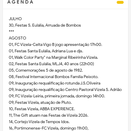
A G E N D A
JULHO
30, Festas S. Eulália, Arruada de Bombos
***
AGOSTO
01, FC Vizela-Celta Vigo B jogo apresentação 17h00.
01, Festas Santa Eulália, Adriana Lua e djs.
01, Walk Color Party" na Marginal Ribeirinha Vizela.
02, Festas Santa Eulália, MLJ4, 40 anos (22h00)
05, Comemorações 5 de agosto de 1982.
08, Festival Internacional Bombos Família Peixoto.
09, Inauguração requalificação rotunda J.S.Oliveira
09, Inauguração requalificação Centro Pastoral Vizela S. Adrião
09, FC Vizela-Leiria, primeira jornada, domingo 14h00.
09, Festas Vizela, atuação de Pluto.
10, Festas Vizela, ABBA EXPERIENCE.
11, The Gift atuam nas Festas de Vizela 2026.
14, Cortejo Vizela de Tempos Idos.
16, Portimonense-FC Vizela, domingo 11h00,