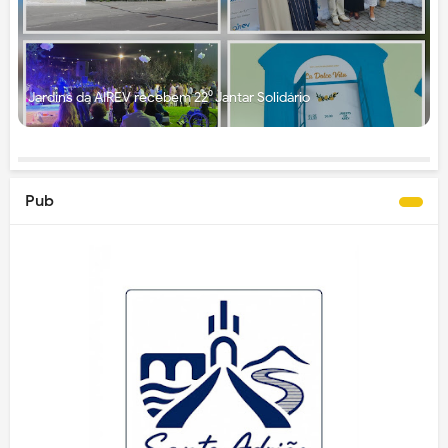
Jardins da AIREV recebem 22⁰ Jantar Solidário
Pub