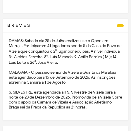
B R E V E S
DAMAS: Sábado dia 25 de Julho realizou-se o Open em
Meruje. Participaram 41 jogadores sendo 5 da Casa do Povo de
Vizela que conquistou o 2⁰ lugar por equipas. A nível individual:
3⁰. Alcides Ferreira; 8⁰. Luís Miranda; 9. Abílio Pereira ( M ); 14.
Luís Leite e 26⁰. José Vieira.
MALAFAIA - O passeio sénior de Vizela à Quinta da Malafaia
está agendado para 15 de Setembro de 2026. As inscrições
abrem na Câmara a 1 de Agosto.
S. SILVESTRE, está agendada a II S. Silvestre de Vizela para a
noite de 23 de Dezembro de 2026. Promovida pela Vizela Corre
com o apoio da Câmara de Vizela e Associação Atletismo
Braga sai da Praça da República às 21 horas.