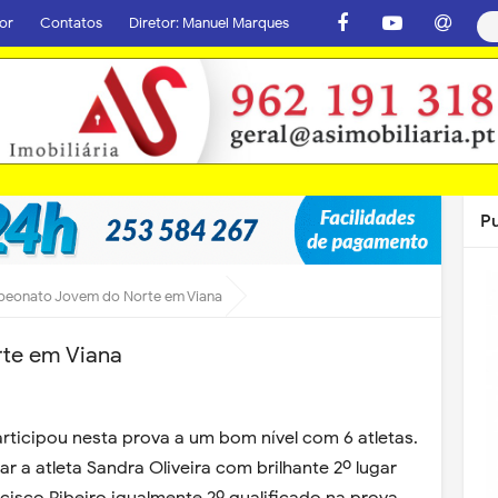
or
Contatos
Diretor: Manuel Marques
P
eonato Jovem do Norte em Viana
te em Viana
articipou nesta prova a um bom nível com 6 atletas.
r a atleta Sandra Oliveira com brilhante 2º lugar