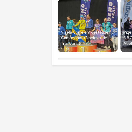
Vizela Corre em destaque no
Vize
Campeonato Nacional de
5.º 
Trail Sprint
Atle