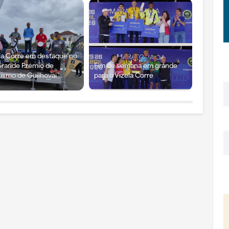
la Corre em destaque no
Grande Prémio de
Fim de semana em grande
tismo de Guilhovai
para o Vizela Corre