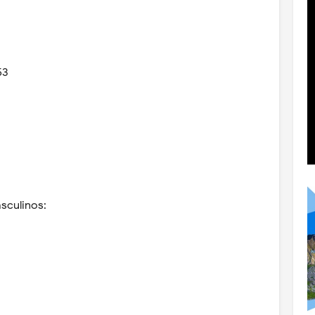
53
sculinos: