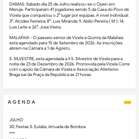
DAMAS: Sábado dia 25 de Julho realizou-se o Open em
Meruje. Participaram 41 jogadores sendo 5 da Casa do Povo de
Vizela que conquistou o 2⁰ lugar por equipas. A nível individual:
3⁰. Alcides Ferreira; 8⁰. Luís Miranda; 9. Abílio Pereira ( M ); 14.
Luís Leite e 26⁰. José Vieira.
MALAFAIA - O passeio sénior de Vizela à Quinta da Malafaia
está agendado para 15 de Setembro de 2026. As inscrições
abrem na Câmara a 1 de Agosto.
S. SILVESTRE, está agendada a II S. Silvestre de Vizela para a
noite de 23 de Dezembro de 2026. Promovida pela Vizela Corre
com o apoio da Câmara de Vizela e Associação Atletismo
Braga sai da Praça da República às 21 horas.
A G E N D A
JULHO
30, Festas S. Eulália, Arruada de Bombos
***