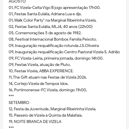
AGOSTO
01, FC Vizela-Celta Vigo B jogo apresentação 17h00.
01, Festas Santa Eulália, Adriana Lua e djs.
01, Walk Color Party" na Marginal Ribeirinha Vizela.
02, Festas Santa Eulália, MLJ4, 40 anos (22h00)
05, Comemorações 5 de agosto de 1982.
08, Festival Internacional Bombos Família Peixoto.
09, Inauguração requalificação rotunda J.S.Oliveira
09, Inauguração requalificação Centro Pastoral Vizela S. Adrião
09, FC Vizela-Leiria, primeira jornada, domingo 14h00.
09, Festas Vizela, atuação de Pluto.
10, Festas Vizela, ABBA EXPERIENCE.
11, The Gift atuam nas Festas de Vizela 2026.
14, Cortejo Vizela de Tempos Idos.
16, Portimonense-FC Vizela, domingo 11h00,
***
SETEMBRO
12, Festa da Juventude, Marginal Ribeirinha Vizela.
15, Passeio de Vizela à Quinta da Malafaia.
19, NOITE BRANCA DE VIZELA
***