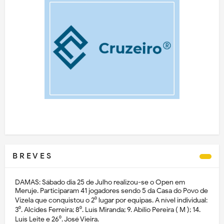
B R E V E S
DAMAS: Sábado dia 25 de Julho realizou-se o Open em
Meruje. Participaram 41 jogadores sendo 5 da Casa do Povo de
Vizela que conquistou o 2⁰ lugar por equipas. A nível individual:
3⁰. Alcides Ferreira; 8⁰. Luís Miranda; 9. Abílio Pereira ( M ); 14.
Luís Leite e 26⁰. José Vieira.