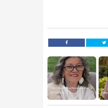
Faleceu Maria Noémia Vieira
de Freitas
Fale