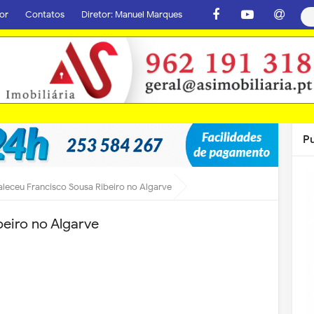
or
Contatos
Diretor: Manuel Marques
P
aleceu Francisco Sousa Ribeiro no Algarve
beiro no Algarve