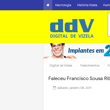
Necrologia
História Vizela
Hum
Digital de Vizela
Falecimentos
F
Faleceu Francisco Sousa Ri
sábado, janeiro 08, 2011