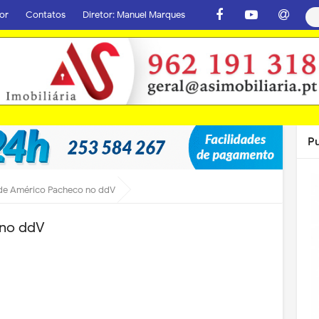
or
Contatos
Diretor: Manuel Marques
P
de Américo Pacheco no ddV
 no ddV