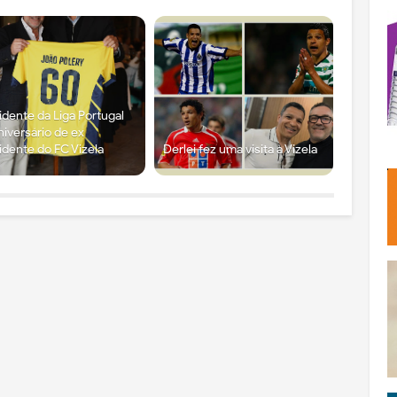
idente da Liga Portugal
niversário de ex
idente do FC Vizela
Derlei fez uma visita a Vizela