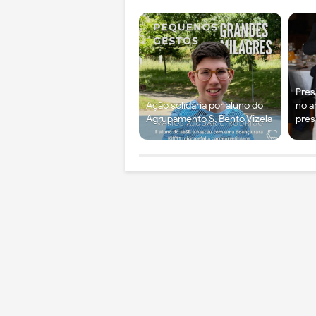
Pres
Ação solidária por aluno do
no a
Agrupamento S. Bento Vizela
pres