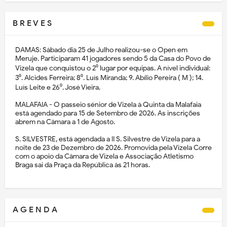
B R E V E S
DAMAS: Sábado dia 25 de Julho realizou-se o Open em
Meruje. Participaram 41 jogadores sendo 5 da Casa do Povo de
Vizela que conquistou o 2⁰ lugar por equipas. A nível individual:
3⁰. Alcides Ferreira; 8⁰. Luís Miranda; 9. Abílio Pereira ( M ); 14.
Luís Leite e 26⁰. José Vieira.
MALAFAIA - O passeio sénior de Vizela à Quinta da Malafaia
está agendado para 15 de Setembro de 2026. As inscrições
abrem na Câmara a 1 de Agosto.
S. SILVESTRE, está agendada a II S. Silvestre de Vizela para a
noite de 23 de Dezembro de 2026. Promovida pela Vizela Corre
com o apoio da Câmara de Vizela e Associação Atletismo
Braga sai da Praça da República às 21 horas.
A G E N D A