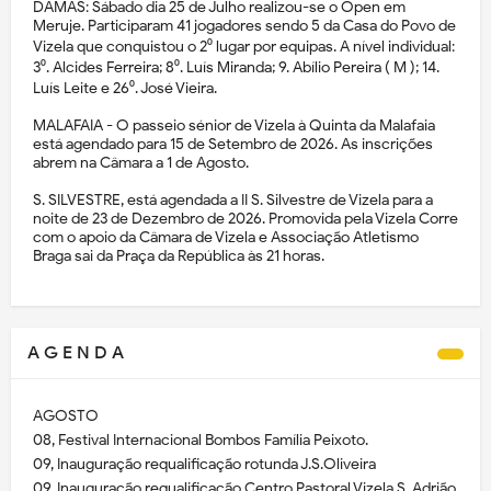
DAMAS: Sábado dia 25 de Julho realizou-se o Open em
Meruje. Participaram 41 jogadores sendo 5 da Casa do Povo de
Vizela que conquistou o 2⁰ lugar por equipas. A nível individual:
3⁰. Alcides Ferreira; 8⁰. Luís Miranda; 9. Abílio Pereira ( M ); 14.
Luís Leite e 26⁰. José Vieira.
MALAFAIA - O passeio sénior de Vizela à Quinta da Malafaia
está agendado para 15 de Setembro de 2026. As inscrições
abrem na Câmara a 1 de Agosto.
S. SILVESTRE, está agendada a II S. Silvestre de Vizela para a
noite de 23 de Dezembro de 2026. Promovida pela Vizela Corre
com o apoio da Câmara de Vizela e Associação Atletismo
Braga sai da Praça da República às 21 horas.
A G E N D A
AGOSTO
08, Festival Internacional Bombos Família Peixoto.
09, Inauguração requalificação rotunda J.S.Oliveira
09, Inauguração requalificação Centro Pastoral Vizela S. Adrião