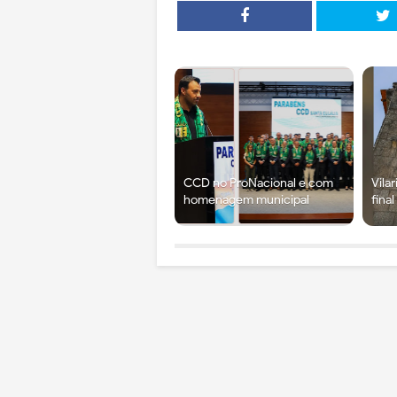
CCD no ProNacional e com
Vila
homenagem municipal
fina