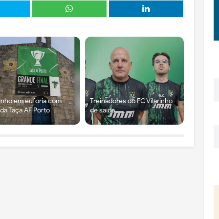
rinho em euforia com
Treinadores do FC Vilarinho
l da Taça AF Porto
de saída