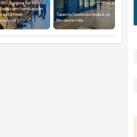
IRO Burguer Bar abre
izela com hambúrguer
iado a nível
Taberna Vizelense reabre no
rnacional
fim deste mês