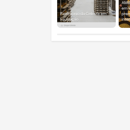
AMIE
em V
Património da Celeste em
prem
liquidação
inte