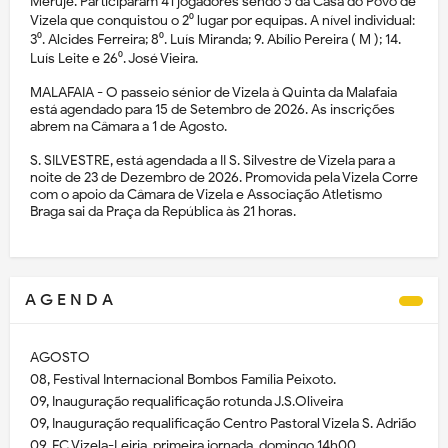
Meruje. Participaram 41 jogadores sendo 5 da Casa do Povo de
Vizela que conquistou o 2⁰ lugar por equipas. A nível individual:
3⁰. Alcides Ferreira; 8⁰. Luís Miranda; 9. Abílio Pereira ( M ); 14.
Luís Leite e 26⁰. José Vieira.
MALAFAIA - O passeio sénior de Vizela à Quinta da Malafaia
está agendado para 15 de Setembro de 2026. As inscrições
abrem na Câmara a 1 de Agosto.
S. SILVESTRE, está agendada a II S. Silvestre de Vizela para a
noite de 23 de Dezembro de 2026. Promovida pela Vizela Corre
com o apoio da Câmara de Vizela e Associação Atletismo
Braga sai da Praça da República às 21 horas.
A G E N D A
AGOSTO
08, Festival Internacional Bombos Família Peixoto.
09, Inauguração requalificação rotunda J.S.Oliveira
09, Inauguração requalificação Centro Pastoral Vizela S. Adrião
09, FC Vizela-Leiria, primeira jornada, domingo 14h00.