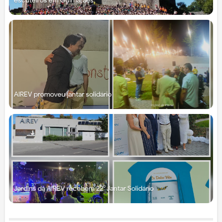
escuteiros em Guimarães
AIREV promoveu jantar solidário
Jardins da AIREV recebem 22⁰ Jantar Solidário