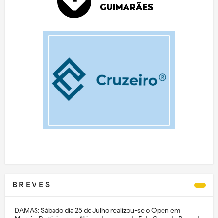
B R E V E S
DAMAS: Sábado dia 25 de Julho realizou-se o Open em