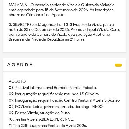
MALAFAIA - O passeio sénior de Vizela à Quinta da Malafaia
está agendado para 15 de Setembro de 2026. As inscrições
abrem na Câmara a 1 de Agosto.
S. SILVESTRE, está agendada a II S. Silvestre de Vizela para a
noite de 23 de Dezembro de 2026. Promovida pela Vizela Corre
com o apoio da Câmara de Vizela e Associação Atletismo
Braga sai da Praça da República às 21 horas.
A G E N D A
AGOSTO
08, Festival Internacional Bombos Família Peixoto.
09, Inauguração requalificação rotunda J.S.Oliveira
09, Inauguração requalificação Centro Pastoral Vizela S. Adrião
09, FC Vizela-Leiria, primeira jornada, domingo 14h00.
09, Festas Vizela, atuação de Pluto.
10, Festas Vizela, ABBA EXPERIENCE.
11, The Gift atuam nas Festas de Vizela 2026.