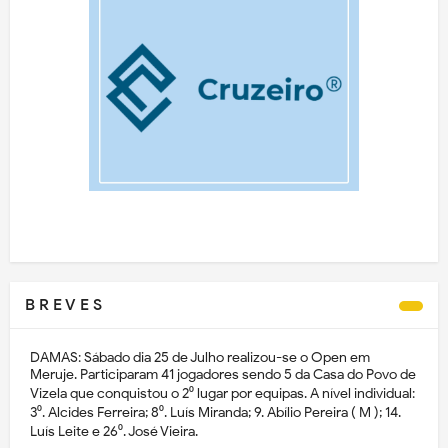
B R E V E S
DAMAS: Sábado dia 25 de Julho realizou-se o Open em
Meruje. Participaram 41 jogadores sendo 5 da Casa do Povo de
Vizela que conquistou o 2⁰ lugar por equipas. A nível individual:
3⁰. Alcides Ferreira; 8⁰. Luís Miranda; 9. Abílio Pereira ( M ); 14.
Luís Leite e 26⁰. José Vieira.