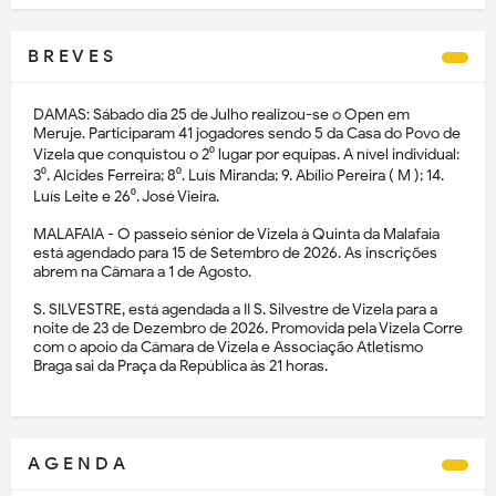
B R E V E S
DAMAS: Sábado dia 25 de Julho realizou-se o Open em
Meruje. Participaram 41 jogadores sendo 5 da Casa do Povo de
Vizela que conquistou o 2⁰ lugar por equipas. A nível individual:
3⁰. Alcides Ferreira; 8⁰. Luís Miranda; 9. Abílio Pereira ( M ); 14.
Luís Leite e 26⁰. José Vieira.
MALAFAIA - O passeio sénior de Vizela à Quinta da Malafaia
está agendado para 15 de Setembro de 2026. As inscrições
abrem na Câmara a 1 de Agosto.
S. SILVESTRE, está agendada a II S. Silvestre de Vizela para a
noite de 23 de Dezembro de 2026. Promovida pela Vizela Corre
com o apoio da Câmara de Vizela e Associação Atletismo
Braga sai da Praça da República às 21 horas.
A G E N D A