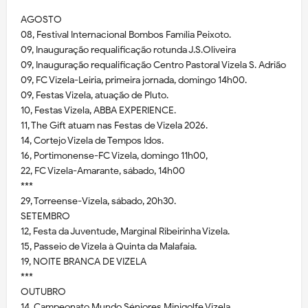
AGOSTO
08, Festival Internacional Bombos Família Peixoto.
09, Inauguração requalificação rotunda J.S.Oliveira
09, Inauguração requalificação Centro Pastoral Vizela S. Adrião
09, FC Vizela-Leiria, primeira jornada, domingo 14h00.
09, Festas Vizela, atuação de Pluto.
10, Festas Vizela, ABBA EXPERIENCE.
11, The Gift atuam nas Festas de Vizela 2026.
14, Cortejo Vizela de Tempos Idos.
16, Portimonense-FC Vizela, domingo 11h00,
22, FC Vizela-Amarante, sábado, 14h00
***
29, Torreense-Vizela, sábado, 20h30.
SETEMBRO
12, Festa da Juventude, Marginal Ribeirinha Vizela.
15, Passeio de Vizela à Quinta da Malafaia.
19, NOITE BRANCA DE VIZELA
***
OUTUBRO
14, Campeonato Mundo Séniores Minigolfe Vizela