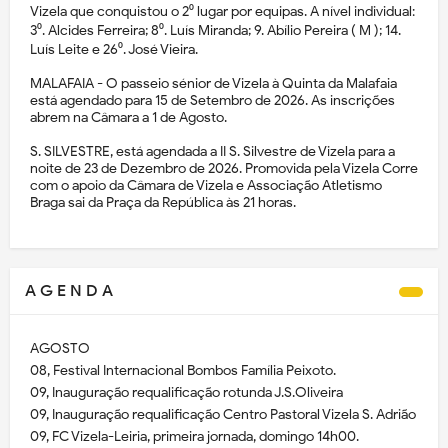
Vizela que conquistou o 2⁰ lugar por equipas. A nível individual:
3⁰. Alcides Ferreira; 8⁰. Luís Miranda; 9. Abílio Pereira ( M ); 14.
Luís Leite e 26⁰. José Vieira.
MALAFAIA - O passeio sénior de Vizela à Quinta da Malafaia
está agendado para 15 de Setembro de 2026. As inscrições
abrem na Câmara a 1 de Agosto.
S. SILVESTRE, está agendada a II S. Silvestre de Vizela para a
noite de 23 de Dezembro de 2026. Promovida pela Vizela Corre
com o apoio da Câmara de Vizela e Associação Atletismo
Braga sai da Praça da República às 21 horas.
A G E N D A
AGOSTO
08, Festival Internacional Bombos Família Peixoto.
09, Inauguração requalificação rotunda J.S.Oliveira
09, Inauguração requalificação Centro Pastoral Vizela S. Adrião
09, FC Vizela-Leiria, primeira jornada, domingo 14h00.