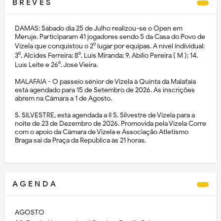
B R E V E S
DAMAS: Sábado dia 25 de Julho realizou-se o Open em
Meruje. Participaram 41 jogadores sendo 5 da Casa do Povo de
Vizela que conquistou o 2⁰ lugar por equipas. A nível individual:
3⁰. Alcides Ferreira; 8⁰. Luís Miranda; 9. Abílio Pereira ( M ); 14.
Luís Leite e 26⁰. José Vieira.
MALAFAIA - O passeio sénior de Vizela à Quinta da Malafaia
está agendado para 15 de Setembro de 2026. As inscrições
abrem na Câmara a 1 de Agosto.
S. SILVESTRE, está agendada a II S. Silvestre de Vizela para a
noite de 23 de Dezembro de 2026. Promovida pela Vizela Corre
com o apoio da Câmara de Vizela e Associação Atletismo
Braga sai da Praça da República às 21 horas.
A G E N D A
AGOSTO