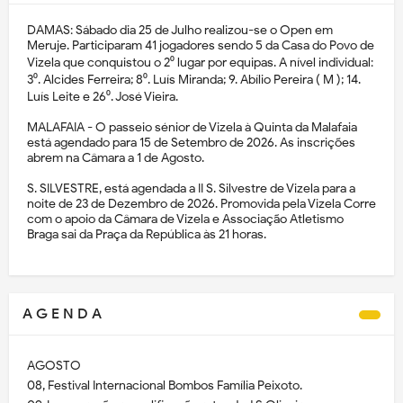
DAMAS: Sábado dia 25 de Julho realizou-se o Open em
Meruje. Participaram 41 jogadores sendo 5 da Casa do Povo de
Vizela que conquistou o 2⁰ lugar por equipas. A nível individual:
3⁰. Alcides Ferreira; 8⁰. Luís Miranda; 9. Abílio Pereira ( M ); 14.
Luís Leite e 26⁰. José Vieira.
MALAFAIA - O passeio sénior de Vizela à Quinta da Malafaia
está agendado para 15 de Setembro de 2026. As inscrições
abrem na Câmara a 1 de Agosto.
S. SILVESTRE, está agendada a II S. Silvestre de Vizela para a
noite de 23 de Dezembro de 2026. Promovida pela Vizela Corre
com o apoio da Câmara de Vizela e Associação Atletismo
Braga sai da Praça da República às 21 horas.
A G E N D A
AGOSTO
08, Festival Internacional Bombos Família Peixoto.