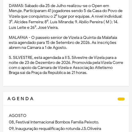
DAMAS: Sábado dia 25 de Julho realizou-se o Open em
Meruje. Participaram 41 jogadores sendo 5 da Casa do Povo de
Vizela que conquistou o 2⁰ lugar por equipas. A nível individual:
3⁰. Alcides Ferreira; 8⁰. Luís Miranda; 9. Abílio Pereira ( M ); 14.
Luís Leite e 26⁰. José Vieira.
MALAFAIA - O passeio sénior de Vizela à Quinta da Malafaia
está agendado para 15 de Setembro de 2026. As inscrições
abrem na Câmara a 1 de Agosto.
S. SILVESTRE, está agendada a II S. Silvestre de Vizela para a
noite de 23 de Dezembro de 2026. Promovida pela Vizela Corre
com o apoio da Câmara de Vizela e Associação Atletismo
Braga sai da Praça da República às 21 horas.
A G E N D A
AGOSTO
08, Festival Internacional Bombos Família Peixoto.
09, Inauguração requalificação rotunda J.S.Oliveira