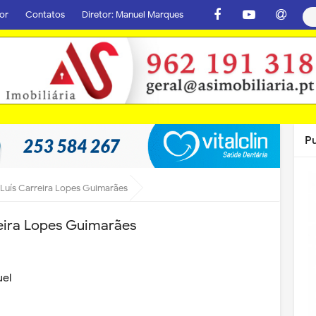
or
Contatos
Diretor: Manuel Marques
P
 Luís Carreira Lopes Guimarães
eira Lopes Guimarães
uel