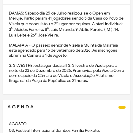
DAMAS: Sábado dia 25 de Julho realizou-se o Open em
Meruje. Participaram 41 jogadores sendo 5 da Casa do Povo de
Vizela que conquistou o 2⁰ lugar por equipas. A nível individual:
3⁰. Alcides Ferreira; 8⁰. Luís Miranda; 9. Abílio Pereira ( M ); 14.
Luís Leite e 26⁰. José Vieira.
MALAFAIA - O passeio sénior de Vizela à Quinta da Malafaia
está agendado para 15 de Setembro de 2026. As inscrições
abrem na Câmara a 1 de Agosto.
S. SILVESTRE, está agendada a II S. Silvestre de Vizela para a
noite de 23 de Dezembro de 2026. Promovida pela Vizela Corre
com o apoio da Câmara de Vizela e Associação Atletismo
Braga sai da Praça da República às 21 horas.
A G E N D A
AGOSTO
08, Festival Internacional Bombos Família Peixoto.