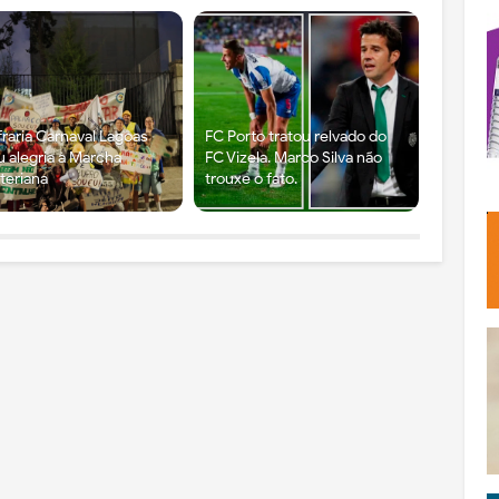
raria Carnaval Lagoas
FC Porto tratou relvado do
u alegria à Marcha
FC Vizela. Marco Silva não
teriana
trouxe o fato.