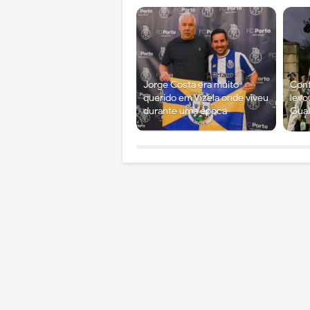
Jorge Costa era muito
Conf
querido em Vizela onde viveu
levo
durante uma época
Gual