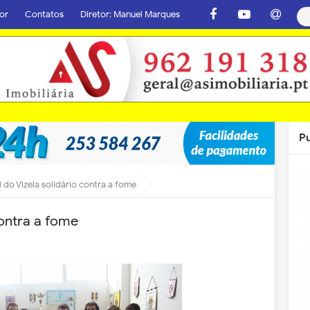
or
Contatos
Diretor: Manuel Marques
P
l do Vizela solidário contra a fome
contra a fome