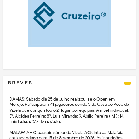
B R E V E S
DAMAS: Sábado dia 25 de Julho realizou-se o Open em
Meruje. Participaram 41 jogadores sendo 5 da Casa do Povo de
Vizela que conquistou o 2⁰ lugar por equipas. A nível individual:
3⁰. Alcides Ferreira; 8⁰. Luís Miranda; 9. Abílio Pereira ( M ); 14.
Luís Leite e 26⁰. José Vieira.
MALAFAIA - O passeio sénior de Vizela à Quinta da Malafaia
está agendado para 15 de Setembro de 2026. As inscrições