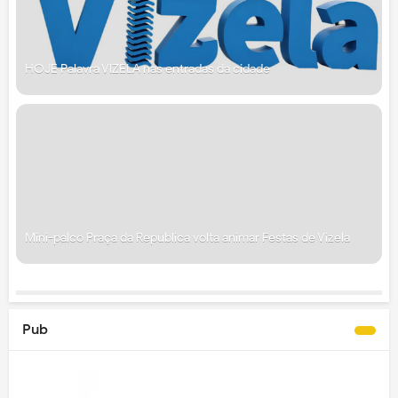
HOJE Palavra VIZELA nas entradas da cidade
Mini-palco Praça da República volta animar Festas de Vizela
Pub