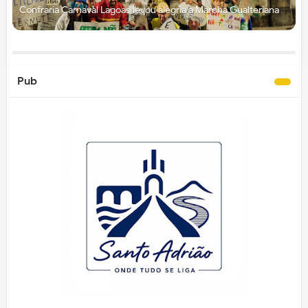
Confraria Carnaval Lagoas levou alegria à Marcha Gualteriana
Pub