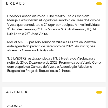
B R E V E S
DAMAS: Sábado dia 25 de Julho realizou-se o Open em
Meruje. Participaram 41 jogadores sendo 5 da Casa do Povo de
Vizela que conquistou o 2⁰ lugar por equipas. A nível individual:
3⁰. Alcides Ferreira; 8⁰. Luís Miranda; 9. Abílio Pereira ( M ); 14.
Luís Leite e 26⁰. José Vieira.
MALAFAIA - O passeio sénior de Vizela à Quinta da Malafaia
está agendado para 15 de Setembro de 2026. As inscrições
abrem na Câmara a 1 de Agosto.
S. SILVESTRE, está agendada a II S. Silvestre de Vizela para a
noite de 23 de Dezembro de 2026. Promovida pela Vizela Corre
com o apoio da Câmara de Vizela e Associação Atletismo
Braga sai da Praça da República às 21 horas.
A G E N D A
AGOSTO