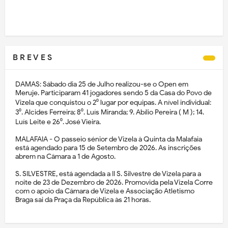
B R E V E S
DAMAS: Sábado dia 25 de Julho realizou-se o Open em
Meruje. Participaram 41 jogadores sendo 5 da Casa do Povo de
Vizela que conquistou o 2⁰ lugar por equipas. A nível individual:
3⁰. Alcides Ferreira; 8⁰. Luís Miranda; 9. Abílio Pereira ( M ); 14.
Luís Leite e 26⁰. José Vieira.
MALAFAIA - O passeio sénior de Vizela à Quinta da Malafaia
está agendado para 15 de Setembro de 2026. As inscrições
abrem na Câmara a 1 de Agosto.
S. SILVESTRE, está agendada a II S. Silvestre de Vizela para a
noite de 23 de Dezembro de 2026. Promovida pela Vizela Corre
com o apoio da Câmara de Vizela e Associação Atletismo
Braga sai da Praça da República às 21 horas.