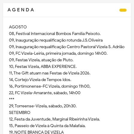
A G E N D A
AGOSTO
08, Festival Internacional Bombos Família Peixoto.
09, Inauguração requalificação rotunda J.S.Oliveira
09, Inauguração requalificação Centro Pastoral Vizela S. Adrião
09, FC Vizela-Leiria, primeira jornada, domingo 14h00.
09, Festas Vizela, atuação de Pluto.
10, Festas Vizela, ABBA EXPERIENCE.
11, The Gift atuam nas Festas de Vizela 2026.
14, Cortejo Vizela de Tempos Idos.
16, Portimonense-FC Vizela, domingo 11h00,
22, FC Vizela-Amarante, sábado, 14h00
***
29, Torreense-Vizela, sábado, 20h30.
SETEMBRO
12, Festa da Juventude, Marginal Ribeirinha Vizela.
15, Passeio de Vizela à Quinta da Malafaia.
19, NOITE BRANCA DE VIZELA