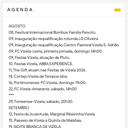
A G E N D A
AGOSTO
08, Festival Internacional Bombos Família Peixoto.
09, Inauguração requalificação rotunda J.S.Oliveira
09, Inauguração requalificação Centro Pastoral Vizela S. Adrião
09, FC Vizela-Leiria, primeira jornada, domingo 14h00.
09, Festas Vizela, atuação de Pluto.
10, Festas Vizela, ABBA EXPERIENCE.
11, The Gift atuam nas Festas de Vizela 2026.
14, Cortejo Vizela de Tempos Idos.
16, Portimonense-FC Vizela, domingo 11h00,
22, FC Vizela-Amarante, sábado, 14h00
***
29, Torreense-Vizela, sábado, 20h30.
SETEMBRO
12, Festa da Juventude, Marginal Ribeirinha Vizela.
15, Passeio de Vizela à Quinta da Malafaia.
19, NOITE BRANCA DE VIZELA