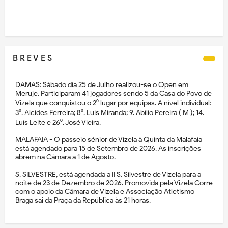
B R E V E S
DAMAS: Sábado dia 25 de Julho realizou-se o Open em
Meruje. Participaram 41 jogadores sendo 5 da Casa do Povo de
Vizela que conquistou o 2⁰ lugar por equipas. A nível individual:
3⁰. Alcides Ferreira; 8⁰. Luís Miranda; 9. Abílio Pereira ( M ); 14.
Luís Leite e 26⁰. José Vieira.
MALAFAIA - O passeio sénior de Vizela à Quinta da Malafaia
está agendado para 15 de Setembro de 2026. As inscrições
abrem na Câmara a 1 de Agosto.
S. SILVESTRE, está agendada a II S. Silvestre de Vizela para a
noite de 23 de Dezembro de 2026. Promovida pela Vizela Corre
com o apoio da Câmara de Vizela e Associação Atletismo
Braga sai da Praça da República às 21 horas.