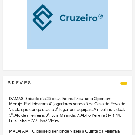
B R E V E S
DAMAS: Sábado dia 25 de Julho realizou-se o Open em
Meruje. Participaram 41 jogadores sendo 5 da Casa do Povo de
Vizela que conquistou o 2⁰ lugar por equipas. A nível individual:
3⁰. Alcides Ferreira; 8⁰. Luís Miranda; 9. Abílio Pereira ( M ); 14.
Luís Leite e 26⁰. José Vieira.
MALAFAIA - O passeio sénior de Vizela à Quinta da Malafaia