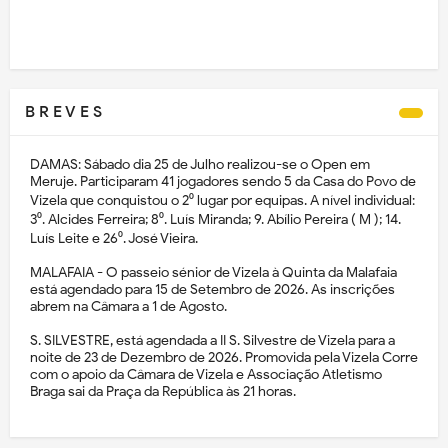
B R E V E S
DAMAS: Sábado dia 25 de Julho realizou-se o Open em
Meruje. Participaram 41 jogadores sendo 5 da Casa do Povo de
Vizela que conquistou o 2⁰ lugar por equipas. A nível individual:
3⁰. Alcides Ferreira; 8⁰. Luís Miranda; 9. Abílio Pereira ( M ); 14.
Luís Leite e 26⁰. José Vieira.
MALAFAIA - O passeio sénior de Vizela à Quinta da Malafaia
está agendado para 15 de Setembro de 2026. As inscrições
abrem na Câmara a 1 de Agosto.
S. SILVESTRE, está agendada a II S. Silvestre de Vizela para a
noite de 23 de Dezembro de 2026. Promovida pela Vizela Corre
com o apoio da Câmara de Vizela e Associação Atletismo
Braga sai da Praça da República às 21 horas.