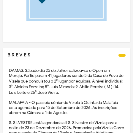
B R E V E S
DAMAS: Sábado dia 25 de Julho realizou-se o Open em
Meruje. Participaram 41 jogadores sendo 5 da Casa do Povo de
Vizela que conquistou o 2⁰ lugar por equipas. A nível individual:
3⁰. Alcides Ferreira; 8⁰. Luís Miranda; 9. Abílio Pereira ( M ); 14.
Luís Leite e 26⁰. José Vieira.
MALAFAIA - O passeio sénior de Vizela à Quinta da Malafaia
está agendado para 15 de Setembro de 2026. As inscrições
abrem na Câmara a 1 de Agosto.
S. SILVESTRE, está agendada a II S. Silvestre de Vizela para a
noite de 23 de Dezembro de 2026. Promovida pela Vizela Corre
com o apoio da Câmara de Vizela e Associação Atletismo