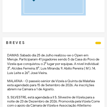
B R E V E S
DAMAS: Sábado dia 25 de Julho realizou-se o Open em
Meruje. Participaram 41 jogadores sendo 5 da Casa do Povo de
Vizela que conquistou o 2⁰ lugar por equipas. A nível individual:
3⁰. Alcides Ferreira; 8⁰. Luís Miranda; 9. Abílio Pereira ( M ); 14.
Luís Leite e 26⁰. José Vieira.
MALAFAIA - O passeio sénior de Vizela à Quinta da Malafaia
está agendado para 15 de Setembro de 2026. As inscrições
abrem na Câmara a 1 de Agosto.
S. SILVESTRE, está agendada a II S. Silvestre de Vizela para a
noite de 23 de Dezembro de 2026. Promovida pela Vizela Corre
com o apoio da Câmara de Vizela e Associação Atletismo