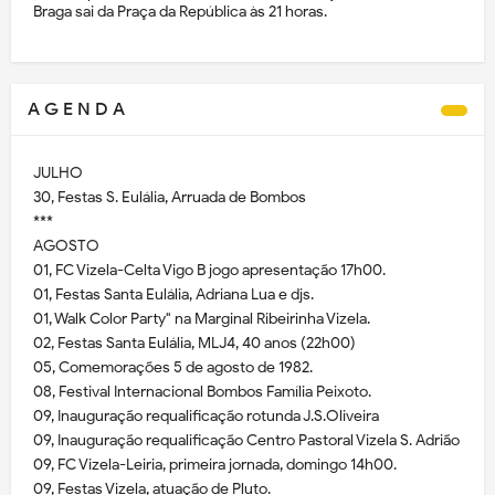
Braga sai da Praça da República às 21 horas.
A G E N D A
JULHO
30, Festas S. Eulália, Arruada de Bombos
***
AGOSTO
01, FC Vizela-Celta Vigo B jogo apresentação 17h00.
01, Festas Santa Eulália, Adriana Lua e djs.
01, Walk Color Party" na Marginal Ribeirinha Vizela.
02, Festas Santa Eulália, MLJ4, 40 anos (22h00)
05, Comemorações 5 de agosto de 1982.
08, Festival Internacional Bombos Família Peixoto.
09, Inauguração requalificação rotunda J.S.Oliveira
09, Inauguração requalificação Centro Pastoral Vizela S. Adrião
09, FC Vizela-Leiria, primeira jornada, domingo 14h00.
09, Festas Vizela, atuação de Pluto.