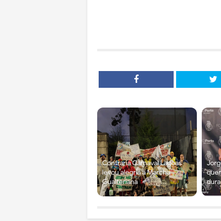
Confraria Carnaval Lagoas
Jorg
levou alegria à Marcha
quer
Gualteriana
dura