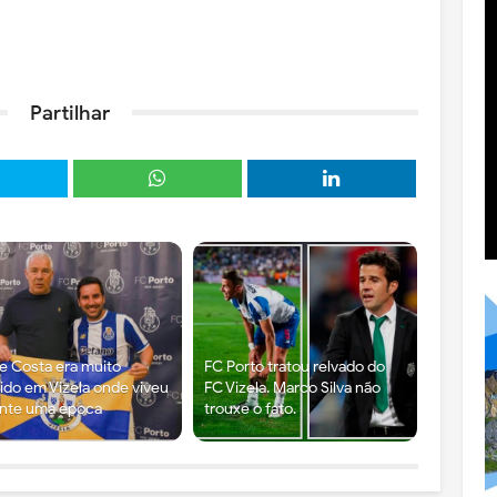
Partilhar
e Costa era muito
FC Porto tratou relvado do
ido em Vizela onde viveu
FC Vizela. Marco Silva não
nte uma época
trouxe o fato.