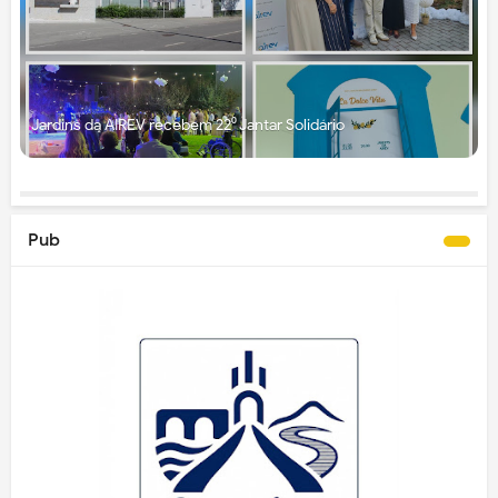
Jardins da AIREV recebem 22⁰ Jantar Solidário
Pub