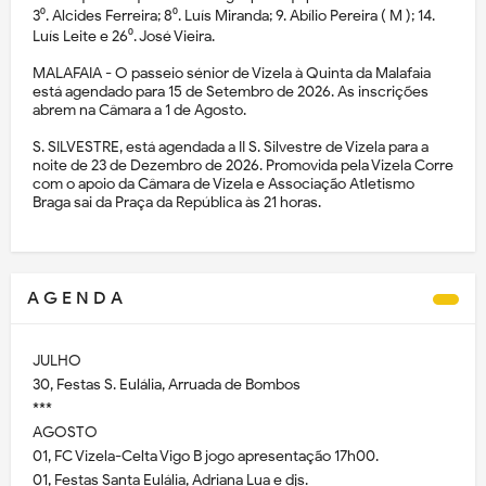
3⁰. Alcides Ferreira; 8⁰. Luís Miranda; 9. Abílio Pereira ( M ); 14.
Luís Leite e 26⁰. José Vieira.
MALAFAIA - O passeio sénior de Vizela à Quinta da Malafaia
está agendado para 15 de Setembro de 2026. As inscrições
abrem na Câmara a 1 de Agosto.
S. SILVESTRE, está agendada a II S. Silvestre de Vizela para a
noite de 23 de Dezembro de 2026. Promovida pela Vizela Corre
com o apoio da Câmara de Vizela e Associação Atletismo
Braga sai da Praça da República às 21 horas.
A G E N D A
JULHO
30, Festas S. Eulália, Arruada de Bombos
***
AGOSTO
01, FC Vizela-Celta Vigo B jogo apresentação 17h00.
01, Festas Santa Eulália, Adriana Lua e djs.