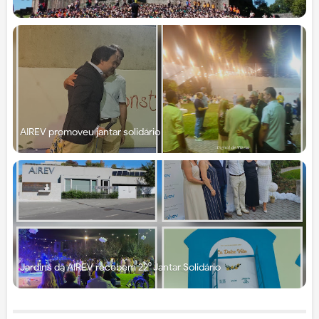
AIREV promoveu jantar solidário
Jardins da AIREV recebem 22⁰ Jantar Solidário