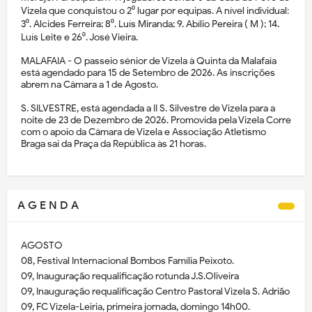
Vizela que conquistou o 2⁰ lugar por equipas. A nível individual:
3⁰. Alcides Ferreira; 8⁰. Luís Miranda; 9. Abílio Pereira ( M ); 14.
Luís Leite e 26⁰. José Vieira.
MALAFAIA - O passeio sénior de Vizela à Quinta da Malafaia
está agendado para 15 de Setembro de 2026. As inscrições
abrem na Câmara a 1 de Agosto.
S. SILVESTRE, está agendada a II S. Silvestre de Vizela para a
noite de 23 de Dezembro de 2026. Promovida pela Vizela Corre
com o apoio da Câmara de Vizela e Associação Atletismo
Braga sai da Praça da República às 21 horas.
A G E N D A
AGOSTO
08, Festival Internacional Bombos Família Peixoto.
09, Inauguração requalificação rotunda J.S.Oliveira
09, Inauguração requalificação Centro Pastoral Vizela S. Adrião
09, FC Vizela-Leiria, primeira jornada, domingo 14h00.