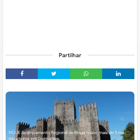
Partilhar
HOJE Acampamento Regional de Braga reúne mais de 5 mil
escuteiros em Guimarães